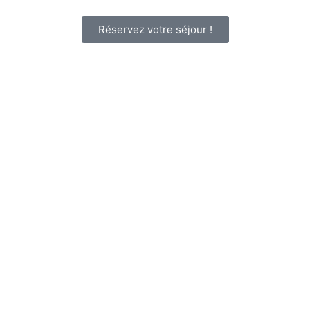
Réservez votre séjour !
Les actualités
anthenea_admin
Salons, concours, recrutements et
voyages de nos