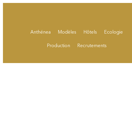
Anthénea
Modèles
Hôtels
Ecologie
Production
Recrutements
Salons, concours, recrutements et
voyages de nos équipes à 
partenaires et clients.