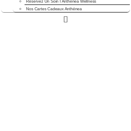
Réservez Un Soin I Anthénea Wellness
Nos Cartes Cadeaux Anthénea
L’actualité Anthénea
dans les médias
Presse, Interview, reportages audiovisuels, blog,
réseaux…