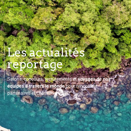
Les actualités
reportage
Salons, concours, recrutements et
voyages de nos
équipes à travers le monde
pour rencontrer
partenaires et clients.