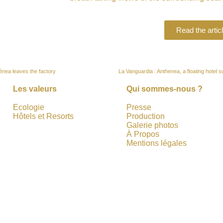
Read the artic
thénea leaves the factory
La Vanguardia : Anthenea, a floating hotel s
Les valeurs
Qui sommes-nous ?
Ecologie
Presse
Hôtels et Resorts
Production
Galerie photos
À Propos
Mentions légales