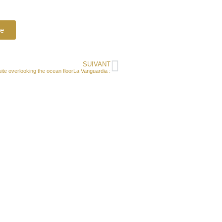
le
SUIVANT
uite overlooking the ocean floorLa Vanguardia :