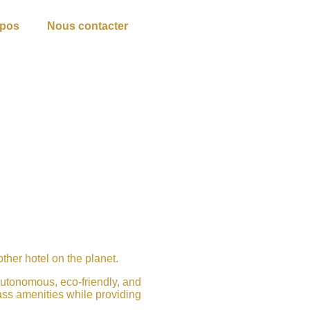
opos
Nous contacter
other hotel on the planet.
 autonomous, eco-friendly, and
lass amenities while providing