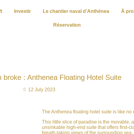
t
Investir
Le chantier naval d’Anthénea
À pr
Réservation
m broke : Anthenea Floating Hotel Suite
12 July 2023
The Anthenea floating hotel suite is like no 
This little slice of paradise is the movable,
unsinkable high-end suite that offers first-c
breath-taking views of the surrounding sea.