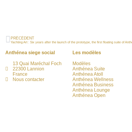
PRÉCÉDENT
Yachting Art : Six years after the launch of the prototype, the first floating suite of An
Anthénea siege social
Les modèles
13 Quai Maréchal Foch
Modèles
22300 Lannion
Anthénea Suite
France
Anthénea Atoll
Nous contacter
Anthénea Wellness
Anthénea Business
Anthénea Lounge
Anthénea Open